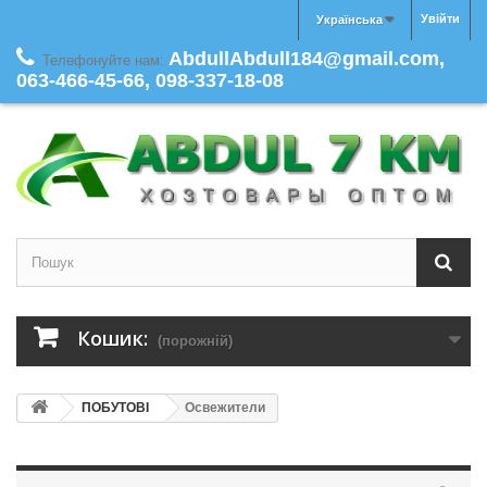
Увійти
Українська
AbdullAbdull184@gmail.com,
Телефонуйте нам:
063-466-45-66, 098-337-18-08
Кошик:
(порожній)
ПОБУТОВІ
Освежители