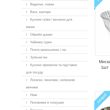
Виделки, ложки
Ваги, кантери
Кухонні губки і мочалки для
ванни
Обробні дошки
Чайники,турки
Плити,запальнички і газ
Зубочистки
Миска
Кухонні прихватки та підставки
1шт 
для посуду
Лопатки, пензлики, силіконові
венчики
НОВИЙ
Ножі
Половники и толкушки