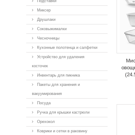
Подставки
Миксер
Друшлаки
Соковыжималки
Чесночницы
Кухонные полотенца и салфетки
Устройство для удаления
Мис
косточек
овоще
(24.
Инвентарь для пикника
Пакеты для хранения и
вакуумирования
Посуда
Ручка для крышки кастрюли
Орехокол
Коврики и сетки в раковину