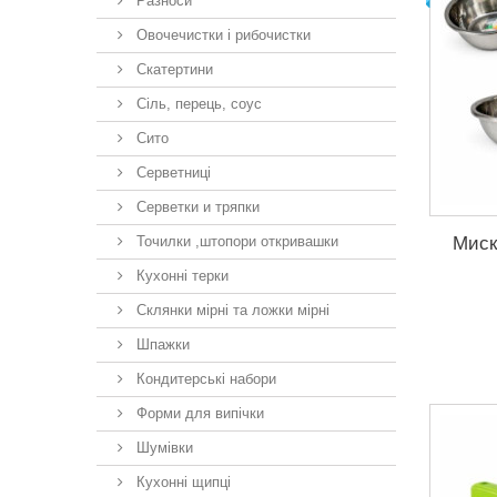
Разноси
Овочечистки і рибочистки
Скатертини
Сіль, перець, соус
Сито
Серветниці
Серветки и тряпки
Миск
Точилки ,штопори откривашки
Кухонні терки
Склянки мірні та ложки мірні
Шпажки
Кондитерські набори
Форми для випічки
Шумівки
Кухонні щипці