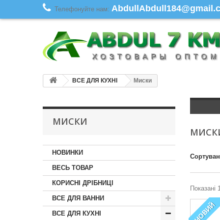
AbdullAbdull184@gmail.co
Телефонуйте нам:
ВСЕ ДЛЯ КУХНІ
Миски
МИСКИ
МИСК
НОВИНКИ
Сортува
ВЕСЬ ТОВАР
КОРИСНІ ДРІБНИЦІ
Показані 1
ВСЕ ДЛЯ ВАННИ
НОВИЙ
ВСЕ ДЛЯ КУХНІ