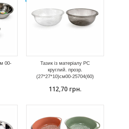
м 00-
Тазик із матеріалу РС
круглий. прозр.
(27*27*10)см00-25704(60)
112,70 грн.