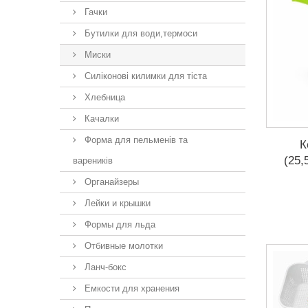
Гачки
Бутилки для води,термоси
Миски
Силіконові килимки для тіста
Хлебница
Качалки
Форма для пельменів та
К
(25,
вареників
Органайзеры
Лейки и крышки
Формы для льда
Отбивные молотки
Ланч-бокс
Емкости для хранения