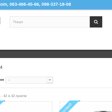
m, 063-466-45-66, 098-337-18-08
И
ння
--
 - 42 із 42 пунктів
НОВИЙ