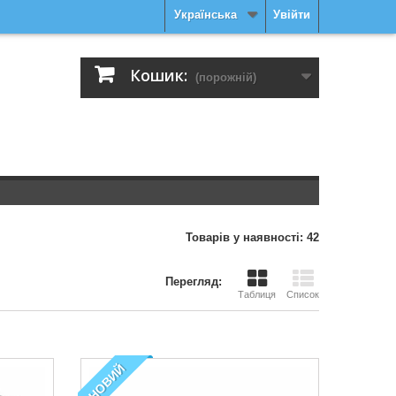
Українська
Увійти
Кошик:
(порожній)
Товарів у наявності: 42
Перегляд:
Таблиця
Список
НОВИЙ