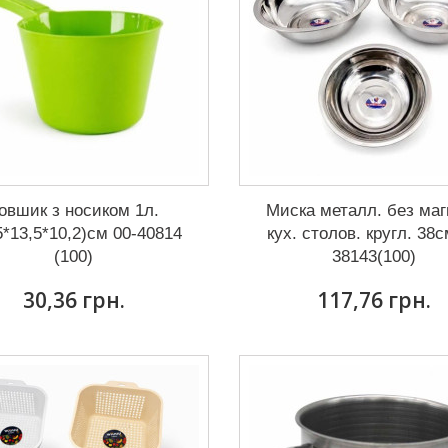
овшик з носиком 1л.
Миска металл. без маг
5*13,5*10,2)см 00-40814
кух. столов. кругл. 38
(100)
38143(100)
30,36 грн.
117,76 грн.