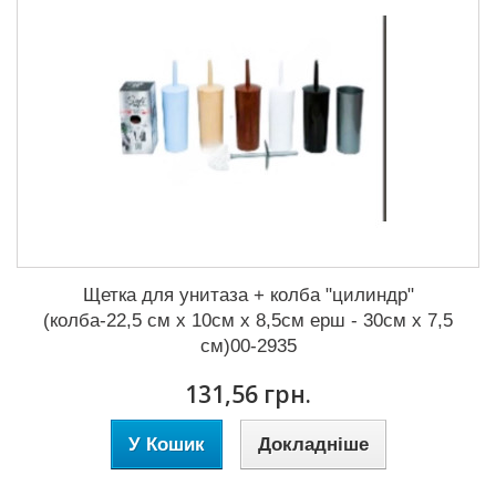
Щетка для унитаза + колба "цилиндр"
(колба-22,5 см х 10см х 8,5см ерш - 30см х 7,5
см)00-2935
131,56 грн.
У Кошик
Докладніше