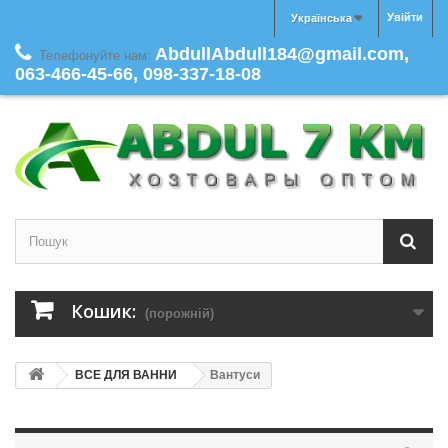
Увійти
Українська
AbdullAbdull184@gmail.com,
Телефонуйте нам:
063-466-45-66, 098-337-18-08
Кошик:
(порожній)
ВСЕ ДЛЯ ВАННИ
Вантуси