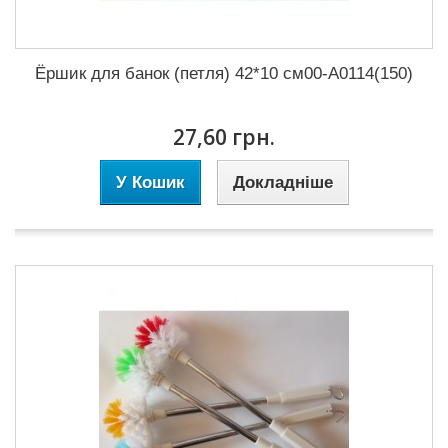
Ёршик для банок (петля) 42*10 см00-А0114(150)
27,60 грн.
У Кошик
Докладніше