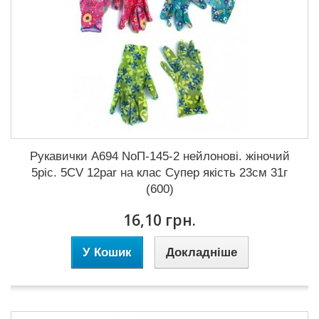
Рукавички А694 NoП-145-2 нейлонові. жіночий
5ріс. 5CV 12par на клас Супер якість 23см 31г
(600)
16,10 грн.
У Кошик
Докладніше