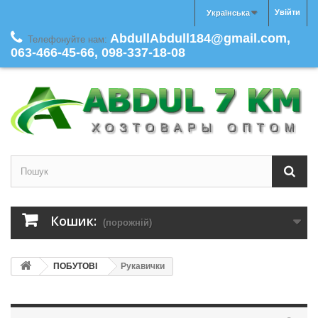
Увійти
Українська
AbdullAbdull184@gmail.com,
Телефонуйте нам:
063-466-45-66, 098-337-18-08
Кошик:
(порожній)
ПОБУТОВІ
Рукавички