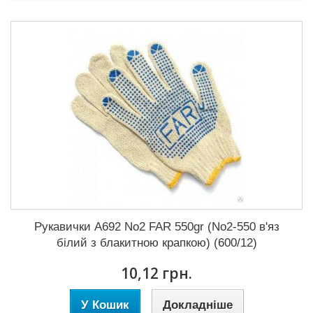
Рукавички A692 No2 FAR 550gr (No2-550 в'яз
білий з блакитною крапкою) (600/12)
10,12 грн.
У Кошик
Докладніше