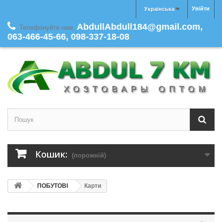
Увійти
Українська
AbdullAbdull184@gmail.com,
Телефонуйте нам:
063-466-45-66, 098-337-18-08
Кошик:
(порожній)
ПОБУТОВІ
Карти