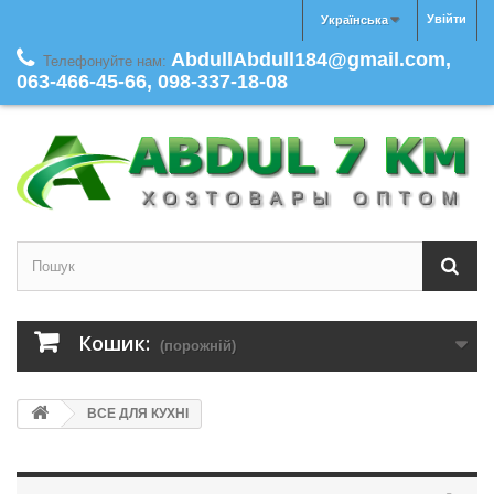
Увійти
Українська
AbdullAbdull184@gmail.com,
Телефонуйте нам:
063-466-45-66, 098-337-18-08
Кошик:
(порожній)
ВСЕ ДЛЯ КУХНІ