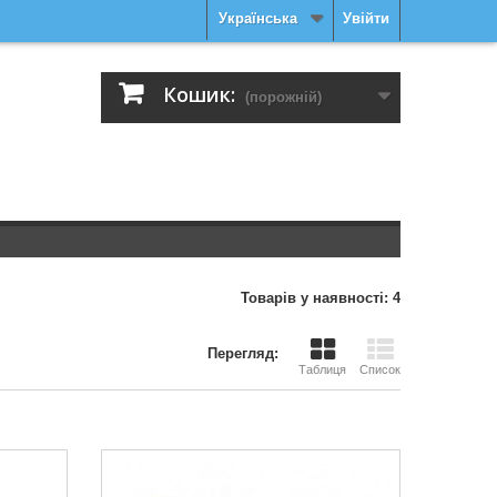
Українська
Увійти
Кошик:
(порожній)
Товарів у наявності: 4
Перегляд:
Таблиця
Список