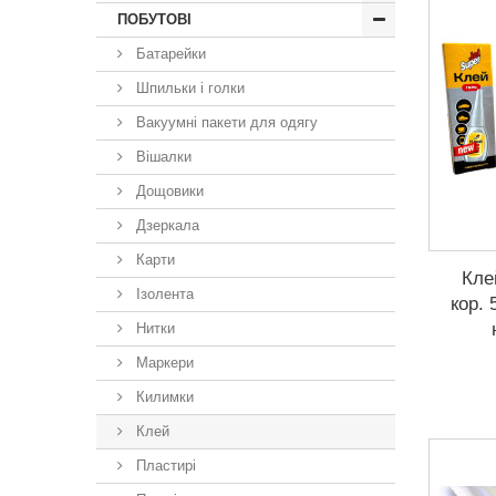
ПОБУТОВІ
Батарейки
Шпильки і голки
Вакуумні пакети для одягу
Вішалки
Дощовики
Дзеркала
Карти
Кле
Ізолента
кор. 
Нитки
Маркери
Килимки
Клей
Пластирі