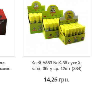
bus
Клей А853 NoК-36 сухий.
аковке
канц. 36г у ср. 12шт (384)
14,26 грн.