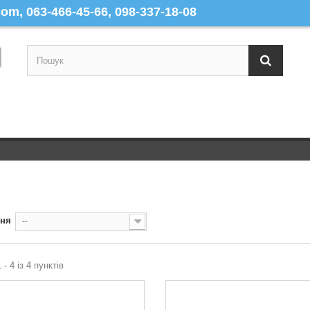
m, 063-466-45-66, 098-337-18-08
ння
--
 - 4 із 4 пунктів