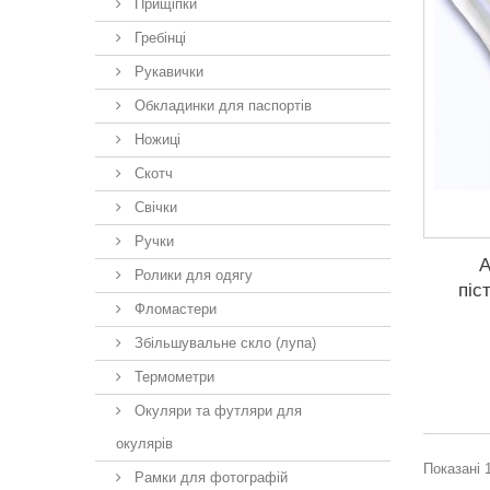
Прищіпки
Гребінці
Рукавички
Обкладинки для паспортів
Ножиці
Скотч
Свічки
Ручки
А
Ролики для одягу
піс
Фломастери
Збільшувальне скло (лупа)
Термометри
Окуляри та футляри для
окулярів
Показані 1
Рамки для фотографій