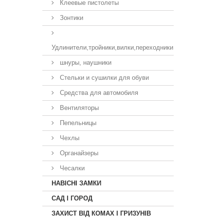
Клеевые пистолеты
Зонтики
Удлинители,тройники,вилки,переходники
шнуры, наушники
Стельки и сушилки для обуви
Средства для автомобиля
Вентиляторы
Пепельницы
Чехлы
Органайзеры
Чесалки
НАВІСНІ ЗАМКИ
САД І ГОРОД
ЗАХИСТ ВІД КОМАХ І ГРИЗУНІВ