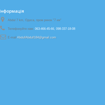
Iнформація
Abdul 7 km, Одеса, пром ринок "7 км"
Телефонуйте нам:
063-466-45-66, 098-337-18-08
E-maіl
AbdullAbdull184@gmail.com