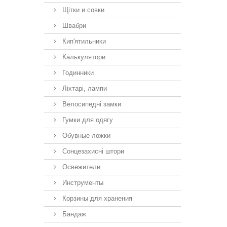
Щітки и совки
Швабри
Кип'ятильники
Калькулятори
Годинники
Ліхтарі, лампи
Велосипедні замки
Гумки для одягу
Обувные ложки
Сонцезахисні штори
Освежители
Инструменты
Корзины для хранения
Бандаж