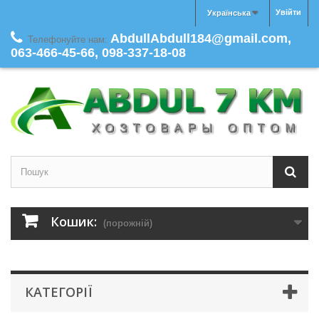
Увійти
Українська
AbdullAbdull184@gmail.com,
Телефонуйте нам:
063-466-45-66, 098-337-18-08
Кошик:
(порожній)
КАТЕГОРІЇ